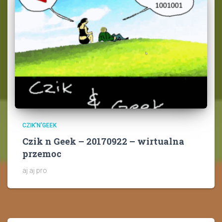
CZIK'N'GEEK
Czik n Geek – 20170922 – wirtualna
przemoc
aj aj pro