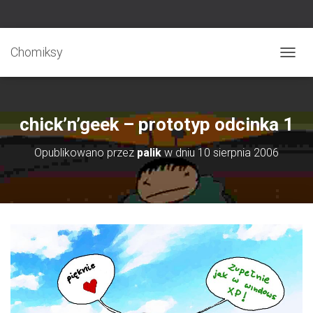
Chomiksy
P
R
Z
E
Ł
chick’n’geek – prototyp odcinka 1
Ą
C
Opublikowano przez
palik
w dniu
10 sierpnia 2006
Z
N
A
W
I
G
A
C
J
Ę