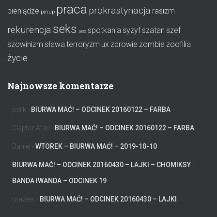
praca
prokrastynacja
pieniądze
rasizm
pinup
seks
rekurencja
spotkania
syzyf
szatan
szef
sex
szowinizm
sława
terroryzm
ux
zdrowie
zombie
zoofilia
życie
Najnowsze komentarze
palik
-
BIURWA MAĆ! – ODCINEK 20160122 – FARBA
ClaptonAtari
-
BIURWA MAĆ! – ODCINEK 20160122 – FARBA
Daniel
-
WTOREK – BIURWA MAĆ! – 2019-10-10
BIURWA MAĆ! – ODCINEK 20160430 – LAJKI – CHOMIKSY
-
BANDA IWANDA – ODCINEK 19
mazeer
-
BIURWA MAĆ! – ODCINEK 20160430 – LAJKI