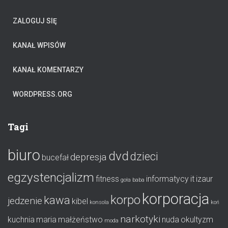
o
r
ZALOGUJ SIĘ
i
a
KANAŁ WPISÓW
KANAŁ KOMENTARZY
WORDPRESS.ORG
Tagi
biuro
dvd
dzieci
depresja
bucefał
egzystencjalizm
fitness
informatycy
it
izaur
goła baba
korporacja
korpo
kawa
jedzenie
kibel
konsola
koń
narkotyki
kuchnia
maria
małżeństwo
nuda
okultyzm
moda