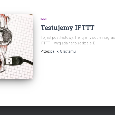
INNE
Testujemy IFTTT
To jest post testowy. Trenujemy sobie integ
IFTTT – wygląda na to że działa :D
Przez
palik
,
8 lat
temu