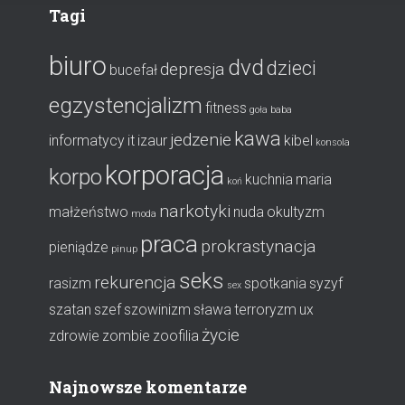
Tagi
biuro
dvd
dzieci
depresja
bucefał
egzystencjalizm
fitness
goła baba
kawa
jedzenie
informatycy
it
izaur
kibel
konsola
korporacja
korpo
kuchnia
maria
koń
narkotyki
małżeństwo
nuda
okultyzm
moda
praca
prokrastynacja
pieniądze
pinup
seks
rekurencja
rasizm
spotkania
syzyf
sex
szatan
szef
szowinizm
sława
terroryzm
ux
życie
zdrowie
zombie
zoofilia
Najnowsze komentarze