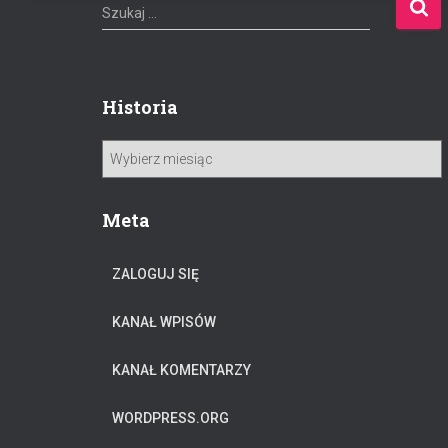
S
Szukaj …
z
u
k
a
Historia
j
:
H
i
s
t
Meta
o
r
ZALOGUJ SIĘ
i
a
KANAŁ WPISÓW
KANAŁ KOMENTARZY
WORDPRESS.ORG