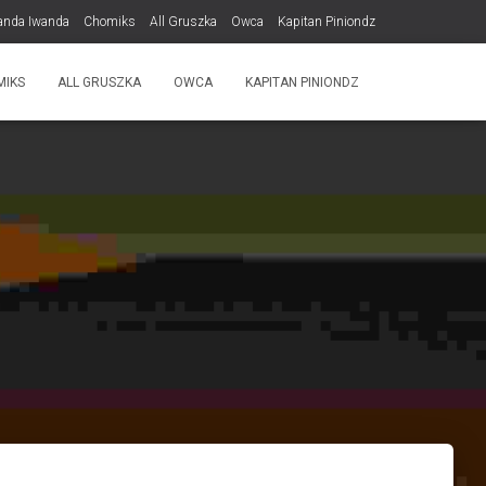
anda Iwanda
Chomiks
All Gruszka
Owca
Kapitan Piniondz
MIKS
ALL GRUSZKA
OWCA
KAPITAN PINIONDZ