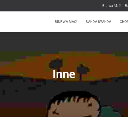
Biurwa Mać!
B
BIURWA MAĆ!
BANDA IWANDA
CHO
Inne