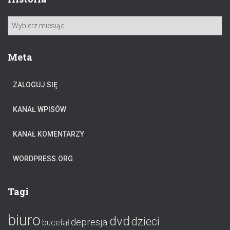
j
:
H
i
s
t
Meta
o
r
ZALOGUJ SIĘ
i
a
KANAŁ WPISÓW
KANAŁ KOMENTARZY
WORDPRESS.ORG
Tagi
biuro
dvd
dzieci
depresja
bucefał