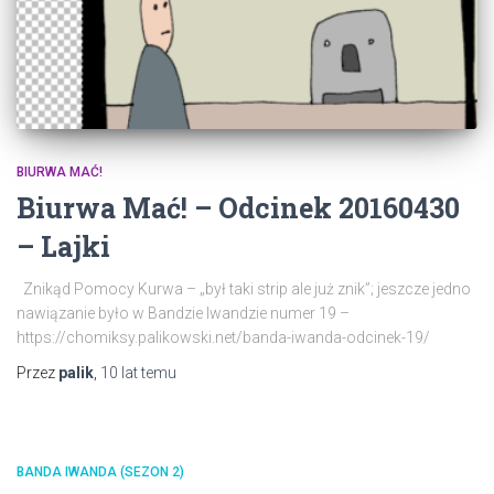
BIURWA MAĆ!
Biurwa Mać! – Odcinek 20160430
– Lajki
Znikąd Pomocy Kurwa – „był taki strip ale już znik”; jeszcze jedno
nawiązanie było w Bandzie Iwandzie numer 19 –
https://chomiksy.palikowski.net/banda-iwanda-odcinek-19/
Przez
palik
,
10 lat
temu
BANDA IWANDA (SEZON 2)