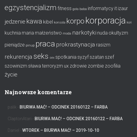
egzystencjalizm
fitness
informatycy
it
izaur
goła baba
korporacja
korpo
kawa
jedzenie
kibel
konsola
koń
narkotyki
kuchnia
maria
małżeństwo
nuda
okultyzm
moda
praca
prokrastynacja
pieniądze
rasizm
pinup
seks
rekurencja
spotkania
syzyf
szatan
szef
sex
szowinizm
sława
terroryzm
ux
zdrowie
zombie
zoofilia
życie
Najnowsze komentarze
palik
-
BIURWA MAĆ! – ODCINEK 20160122 – FARBA
ClaptonAtari
-
BIURWA MAĆ! – ODCINEK 20160122 – FARBA
Daniel
-
WTOREK – BIURWA MAĆ! – 2019-10-10