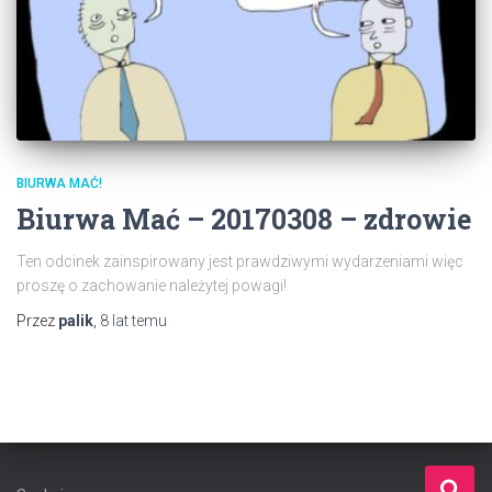
BIURWA MAĆ!
Biurwa Mać – 20170308 – zdrowie
Ten odcinek zainspirowany jest prawdziwymi wydarzeniami więc
proszę o zachowanie należytej powagi!
Przez
palik
,
8 lat
temu
S