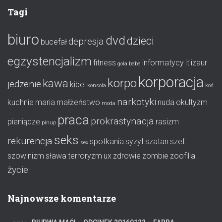
Tagi
biuro
dvd
dzieci
depresja
bucefał
egzystencjalizm
fitness
informatycy
it
izaur
goła baba
korporacja
korpo
kawa
jedzenie
kibel
konsola
koń
narkotyki
kuchnia
maria
małżeństwo
nuda
okultyzm
moda
praca
prokrastynacja
pieniądze
rasizm
pinup
seks
rekurencja
spotkania
syzyf
szatan
szef
sex
szowinizm
sława
terroryzm
ux
zdrowie
zombie
zoofilia
życie
Najnowsze komentarze