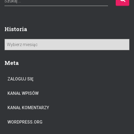
Szukaj …
z
u
k
a
Historia
j
:
H
i
s
t
Meta
o
r
ZALOGUJ SIĘ
i
a
KANAŁ WPISÓW
KANAŁ KOMENTARZY
WORDPRESS.ORG