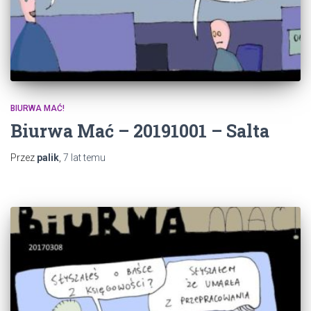
BIURWA MAĆ!
Biurwa Mać – 20191001 – Salta
Przez
palik
,
7 lat
temu