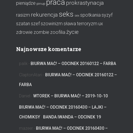
praca
prokrastynacja
pieniądze
pinup
seks
rekurencja
rasizm
spotkania
syzyf
sex
szatan
szef
szowinizm
sława
terroryzm
ux
życie
zdrowie
zombie
zoofilia
Najnowsze komentarze
palik
-
BIURWA MAĆ! – ODCINEK 20160122 – FARBA
ClaptonAtari
-
BIURWA MAĆ! – ODCINEK 20160122 –
FARBA
Daniel
-
WTOREK – BIURWA MAĆ! – 2019-10-10
BIURWA MAĆ! – ODCINEK 20160430 – LAJKI –
CHOMIKSY
-
BANDA IWANDA – ODCINEK 19
mazeer
-
BIURWA MAĆ! – ODCINEK 20160430 –