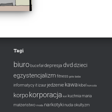
Tagi
biuro
dvd
dzieci
depresja
bucefał
egzystencjalizm
fitness
goła baba
kawa
jedzenie
informatycy
it
izaur
kibel
konsola
korporacja
korpo
kuchnia
maria
koń
narkotyki
małżeństwo
nuda
okultyzm
moda