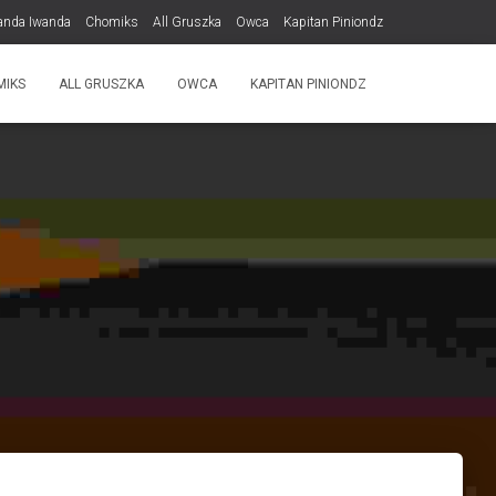
anda Iwanda
Chomiks
All Gruszka
Owca
Kapitan Piniondz
MIKS
ALL GRUSZKA
OWCA
KAPITAN PINIONDZ