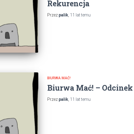
Rekurencja
Przez
palik
,
11 lat
temu
BIURWA MAĆ!
Biurwa Mać! – Odcinek 
Przez
palik
,
11 lat
temu