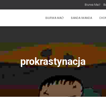
Biurwa Mać!
B
BIURWA MAĆ!
BANDA IWANDA
CHO
prokrastynacja