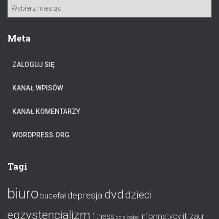
H
:
i
s
t
Meta
o
r
ZALOGUJ SIĘ
i
a
KANAŁ WPISÓW
KANAŁ KOMENTARZY
WORDPRESS.ORG
Tagi
biuro
dvd
dzieci
depresja
bucefał
egzystencjalizm
fitness
informatycy
it
izaur
goła baba