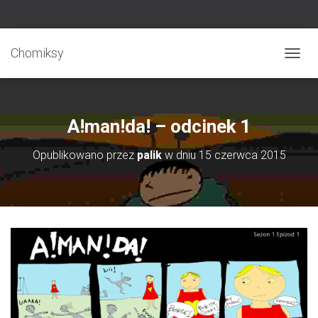
Chomiksy
P
R
Z
E
Ł
A!man!da! – odcinek 1
Ą
C
Opublikowano przez
palik
w dniu
15 czerwca 2015
Z
N
A
W
I
G
A
C
J
Ę