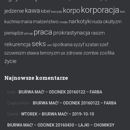
korporacja
korpo
kawa
jedzenie
kibel
konsola
koń
narkotyki
kuchnia
maria
małżeństwo
nuda
okultyzm
moda
praca
prokrastynacja
pieniądze
rasizm
pinup
seks
rekurencja
spotkania
syzyf
szatan
szef
sex
szowinizm
sława
terroryzm
ux
zdrowie
zombie
zoofilia
życie
Najnowsze komentarze
palik
-
BIURWA MAĆ! – ODCINEK 20160122 – FARBA
ClaptonAtari
-
BIURWA MAĆ! – ODCINEK 20160122 – FARBA
Daniel
-
WTOREK – BIURWA MAĆ! – 2019-10-10
BIURWA MAĆ! – ODCINEK 20160430 – LAJKI – CHOMIKSY
-