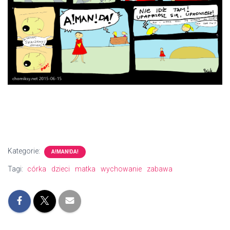
Kategorie:
A!MAN!DA!
Tagi:
córka
dzieci
matka
wychowanie
zabawa