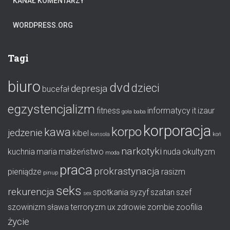
KANAŁ KOMENTARZY
WORDPRESS.ORG
Tagi
biuro
dvd
dzieci
depresja
bucefał
egzystencjalizm
fitness
informatycy
it
izaur
goła baba
korporacja
korpo
kawa
jedzenie
kibel
konsola
koń
narkotyki
kuchnia
maria
małżeństwo
nuda
okultyzm
moda
praca
prokrastynacja
pieniądze
rasizm
pinup
seks
rekurencja
spotkania
syzyf
szatan
szef
sex
szowinizm
sława
terroryzm
ux
zdrowie
zombie
zoofilia
życie