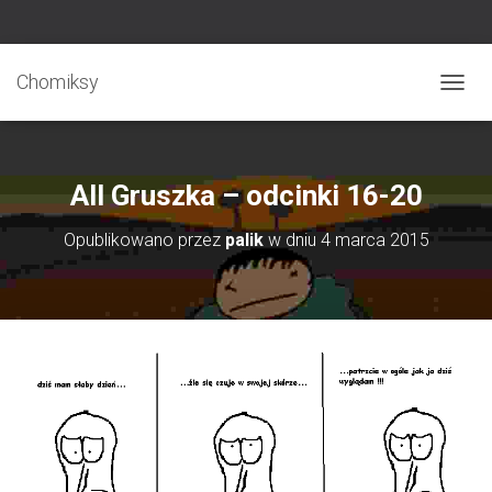
Chomiksy
P
R
Z
E
Ł
All Gruszka – odcinki 16-20
Ą
C
Opublikowano przez
palik
w dniu
4 marca 2015
Z
N
A
W
I
G
A
C
J
Ę