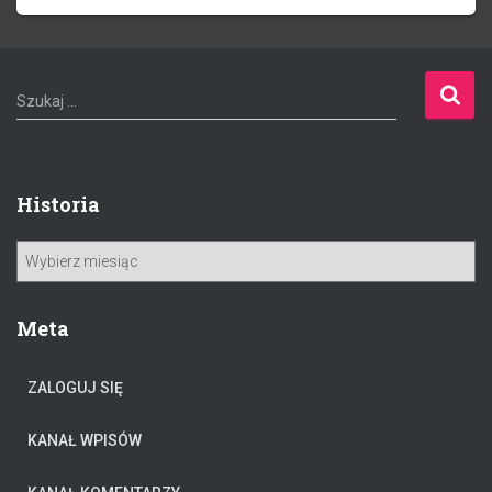
S
Szukaj …
z
u
k
a
Historia
j
:
H
i
s
t
Meta
o
r
ZALOGUJ SIĘ
i
a
KANAŁ WPISÓW