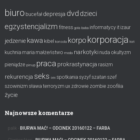
biuro
dvd
dzieci
depresja
bucefał
egzystencjalizm
fitness
informatycy
it
izaur
goła baba
korporacja
korpo
kawa
jedzenie
kibel
konsola
koń
narkotyki
kuchnia
maria
małżeństwo
nuda
okultyzm
moda
praca
prokrastynacja
pieniądze
rasizm
pinup
seks
rekurencja
spotkania
syzyf
szatan
szef
sex
szowinizm
sława
terroryzm
ux
zdrowie
zombie
zoofilia
życie
Najnowsze komentarze
palik
-
BIURWA MAĆ! – ODCINEK 20160122 – FARBA