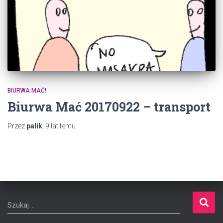
BIURWA MAĆ!
Biurwa Mać 20170922 – transport
Przez
palik
,
9 lat
temu
S
Szukaj …
z