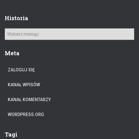
u
k
a
Historia
j
:
H
i
s
t
Meta
o
r
ZALOGUJ SIĘ
i
a
KANAŁ WPISÓW
KANAŁ KOMENTARZY
WORDPRESS.ORG
Tagi