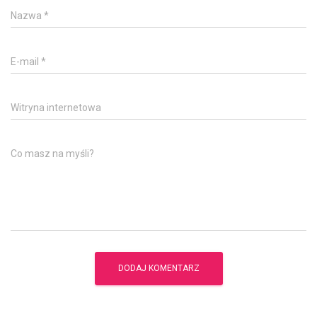
Nazwa
*
E-mail
*
Witryna internetowa
Co masz na myśli?
A
l