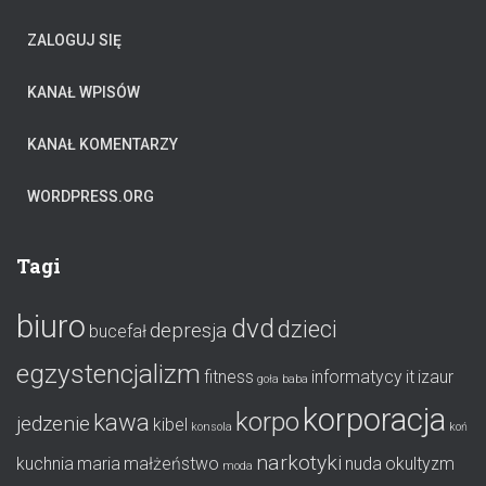
o
r
ZALOGUJ SIĘ
i
a
KANAŁ WPISÓW
KANAŁ KOMENTARZY
WORDPRESS.ORG
Tagi
biuro
dvd
dzieci
depresja
bucefał
egzystencjalizm
fitness
informatycy
it
izaur
goła baba
korporacja
korpo
kawa
jedzenie
kibel
konsola
koń
narkotyki
kuchnia
maria
małżeństwo
nuda
okultyzm
moda