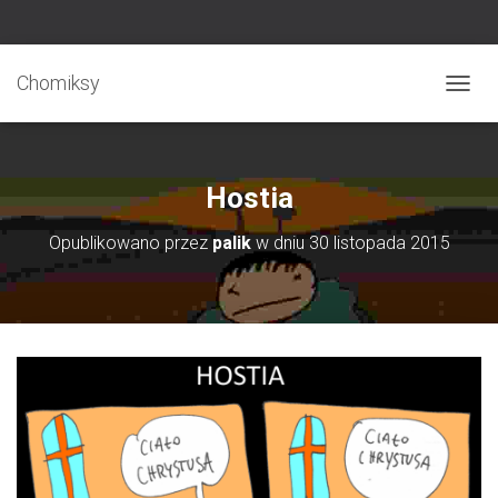
Chomiksy
P
R
Z
E
Ł
Hostia
Ą
C
Opublikowano przez
palik
w dniu
30 listopada 2015
Z
N
A
W
I
G
A
C
J
Ę