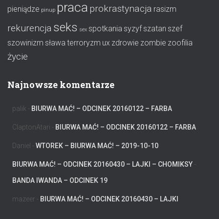
praca
prokrastynacja
pieniądze
rasizm
pinup
seks
rekurencja
spotkania
syzyf
szatan
szef
sex
szowinizm
sława
terroryzm
ux
zdrowie
zombie
zoofilia
życie
Najnowsze komentarze
palik
-
BIURWA MAĆ! – ODCINEK 20160122 – FARBA
ClaptonAtari
-
BIURWA MAĆ! – ODCINEK 20160122 – FARBA
Daniel
-
WTOREK – BIURWA MAĆ! – 2019-10-10
BIURWA MAĆ! – ODCINEK 20160430 – LAJKI – CHOMIKSY
-
BANDA IWANDA – ODCINEK 19
mazeer
-
BIURWA MAĆ! – ODCINEK 20160430 – LAJKI