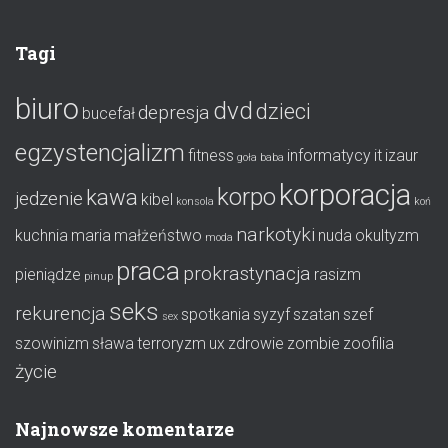
Tagi
biuro
dvd
dzieci
depresja
bucefał
egzystencjalizm
fitness
informatycy
it
izaur
goła baba
korporacja
korpo
kawa
jedzenie
kibel
konsola
koń
narkotyki
kuchnia
maria
małżeństwo
nuda
okultyzm
moda
praca
prokrastynacja
pieniądze
rasizm
pinup
seks
rekurencja
spotkania
syzyf
szatan
szef
sex
szowinizm
sława
terroryzm
ux
zdrowie
zombie
zoofilia
życie
Najnowsze komentarze