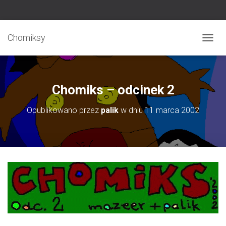
Chomiksy
P
R
Z
E
Ł
Chomiks – odcinek 2
Ą
C
Opublikowano przez
palik
w dniu
11 marca 2002
Z
N
A
W
I
G
A
C
J
Ę