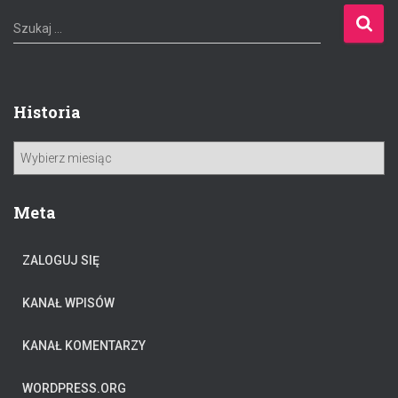
S
Szukaj …
z
u
k
a
Historia
j
:
H
i
s
t
Meta
o
r
ZALOGUJ SIĘ
i
a
KANAŁ WPISÓW
KANAŁ KOMENTARZY
WORDPRESS.ORG